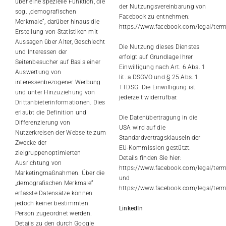
über eine spezielle Funktion, die
der Nutzungsvereinbarung von
sog. „demografischen
Facebook zu entnehmen:
Merkmale“, darüber hinaus die
https://www.facebook.com/legal/ter
Erstellung von Statistiken mit
Aussagen über Alter, Geschlecht
Die Nutzung dieses Dienstes
und Interessen der
erfolgt auf Grundlage Ihrer
Seitenbesucher auf Basis einer
Einwilligung nach Art. 6 Abs. 1
Auswertung von
lit. a DSGVO und § 25 Abs. 1
interessenbezogener Werbung
TTDSG. Die Einwilligung ist
und unter Hinzuziehung von
jederzeit widerrufbar.
Drittanbieterinformationen. Dies
erlaubt die Definition und
Die Datenübertragung in die
Differenzierung von
USA wird auf die
Nutzerkreisen der Webseite zum
Standardvertragsklauseln der
Zwecke der
EU-Kommission gestützt.
zielgruppenoptimierten
Details finden Sie hier:
Ausrichtung von
https://www.facebook.com/legal/ter
Marketingmaßnahmen. Über die
und
„demografischen Merkmale“
https://www.facebook.com/legal/ter
erfasste Datensätze können
jedoch keiner bestimmten
LinkedIn
Person zugeordnet werden.
Details zu den durch Google