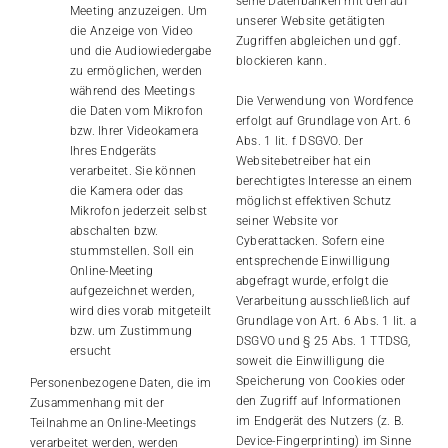
seine Datenbanken mit den auf
Meeting anzuzeigen. Um
unserer Website getätigten
die Anzeige von Video
Zugriffen abgleichen und ggf.
und die Audiowiedergabe
blockieren kann.
zu ermöglichen, werden
während des Meetings
Die Verwendung von Wordfence
die Daten vom Mikrofon
erfolgt auf Grundlage von Art. 6
bzw. Ihrer Videokamera
Abs. 1 lit. f DSGVO. Der
Ihres Endgeräts
Websitebetreiber hat ein
verarbeitet. Sie können
berechtigtes Interesse an einem
die Kamera oder das
möglichst effektiven Schutz
Mikrofon jederzeit selbst
seiner Website vor
abschalten bzw.
Cyberattacken. Sofern eine
stummstellen. Soll ein
entsprechende Einwilligung
Online-Meeting
abgefragt wurde, erfolgt die
aufgezeichnet werden,
Verarbeitung ausschließlich auf
wird dies vorab mitgeteilt
Grundlage von Art. 6 Abs. 1 lit. a
bzw. um Zustimmung
DSGVO und § 25 Abs. 1 TTDSG,
ersucht
soweit die Einwilligung die
Speicherung von Cookies oder
Personenbezogene Daten, die im
den Zugriff auf Informationen
Zusammenhang mit der
im Endgerät des Nutzers (z. B.
Teilnahme an Online-Meetings
Device-Fingerprinting) im Sinne
verarbeitet werden, werden