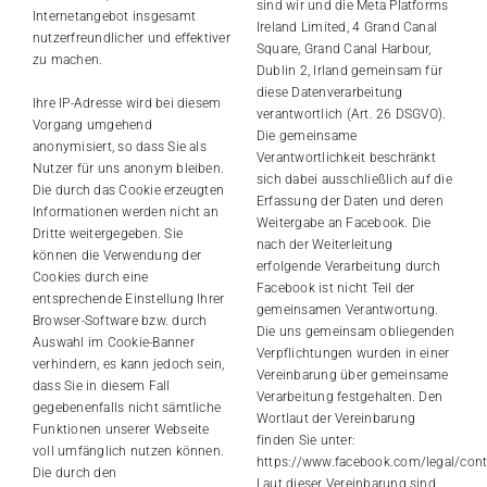
sind wir und die Meta Platforms
Internetangebot insgesamt
Ireland Limited, 4 Grand Canal
nutzerfreundlicher und effektiver
Square, Grand Canal Harbour,
zu machen.
Dublin 2, Irland gemeinsam für
diese Datenverarbeitung
Ihre IP-Adresse wird bei diesem
verantwortlich (Art. 26 DSGVO).
Vorgang umgehend
Die gemeinsame
anonymisiert, so dass Sie als
Verantwortlichkeit beschränkt
Nutzer für uns anonym bleiben.
sich dabei ausschließlich auf die
Die durch das Cookie erzeugten
Erfassung der Daten und deren
Informationen werden nicht an
Weitergabe an Facebook. Die
Dritte weitergegeben. Sie
nach der Weiterleitung
können die Verwendung der
erfolgende Verarbeitung durch
Cookies durch eine
Facebook ist nicht Teil der
entsprechende Einstellung Ihrer
gemeinsamen Verantwortung.
Browser-Software bzw. durch
Die uns gemeinsam obliegenden
Auswahl im Cookie-Banner
Verpflichtungen wurden in einer
verhindern, es kann jedoch sein,
Vereinbarung über gemeinsame
dass Sie in diesem Fall
Verarbeitung festgehalten. Den
gegebenenfalls nicht sämtliche
Wortlaut der Vereinbarung
Funktionen unserer Webseite
finden Sie unter:
voll umfänglich nutzen können.
https://www.facebook.com/legal/con
Die durch den
Laut dieser Vereinbarung sind