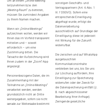
Um an einem „Online-Meeting“
sonstigen Geschäfts- und
teilzunehmen bzw. den
Vertragspartnern (Art. 6 Abs. 1
„Meeting-Raum“ zu betreten,
lit. f DSGVO). Sofern eine
müssen Sie zumindest Angaben
entsprechende Einwilligung
zu Ihrem Namen machen.
abgefragt wurde, erfolgt die
Datenverarbeitung
Wenn wir „Online-Meetings“
ausschließlich auf Grundlage der
aufzeichnen wollen, werden wir
Einwilligung; diese ist jederzeit
Ihnen das im Vorfeld transparent
mit Wirkung für die Zukunft
mitteilen und – soweit
widerrufbar.
erforderlich – um eine
Zustimmung bitten. Die
Die zwischen und auf WhatsApp
Tatsache der Aufzeichnung wird
ausgetauschten
Ihnen zudem in der „Zoom“-App
Kommunikationsinhalte
angezeigt.
verbleiben bei uns, bis Sie uns
zur Löschung auffordern, Ihre
Personenbezogene Daten, die im
Einwilligung zur Speicherung
Zusammenhang mit der
widerrufen oder der Zweck für
Teilnahme an „Online-Meetings“
die Datenspeicherung entfällt (z.
verarbeitet werden, werden
B. nach abgeschlossener
grundsätzlich nicht an Dritte
Bearbeitung Ihrer Anfrage).
weitergegeben, sofern sie nicht
Zwingende gesetzliche
gerade zur Weitergabe bestimmt