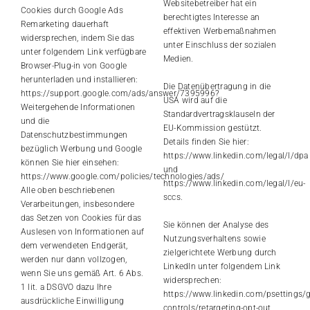
Websitebetreiber hat ein
Cookies durch Google Ads
berechtigtes Interesse an
Remarketing dauerhaft
effektiven Werbemaßnahmen
widersprechen, indem Sie das
unter Einschluss der sozialen
unter folgendem Link verfügbare
Medien.
Browser-Plug-in von Google
herunterladen und installieren:
Die Datenübertragung in die
https://support.google.com/ads/answer/7395996
?
USA wird auf die
Weitergehende Informationen
Standardvertragsklauseln der
und die
EU-Kommission gestützt.
Datenschutzbestimmungen
Details finden Sie hier:
bezüglich Werbung und Google
https://www.linkedin.com/legal/l/dpa
können Sie hier einsehen:
und
https://www.google.com/policies/technologies/ads/
https://www.linkedin.com/legal/l/eu-
Alle oben beschriebenen
sccs
.
Verarbeitungen, insbesondere
das Setzen von Cookies für das
Sie können der Analyse des
Auslesen von Informationen auf
Nutzungsverhaltens sowie
dem verwendeten Endgerät,
zielgerichtete Werbung durch
werden nur dann vollzogen,
LinkedIn unter folgendem Link
wenn Sie uns gemäß Art. 6 Abs.
widersprechen:
1 lit. a DSGVO dazu Ihre
https://www.linkedin.com/psettings/g
ausdrückliche Einwilligung
controls/retargeting-opt-out
.