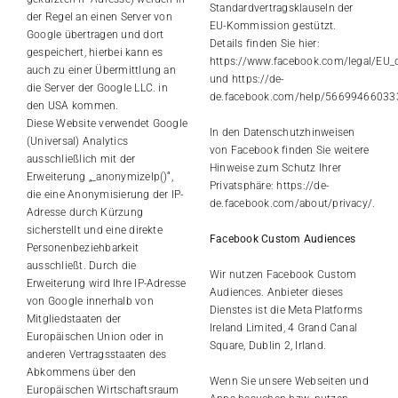
Standardvertragsklauseln der
der Regel an einen Server von
EU-Kommission gestützt.
Google übertragen und dort
Details finden Sie hier:
gespeichert, hierbei kann es
https://www.facebook.com/legal/EU_
auch zu einer Übermittlung an
und
https://de-
die Server der Google LLC. in
de.facebook.com/help/5669946603
den USA kommen.
Diese Website verwendet Google
In den Datenschutzhinweisen
(Universal) Analytics
von Facebook finden Sie weitere
ausschließlich mit der
Hinweise zum Schutz Ihrer
Erweiterung „_anonymizeIp()“,
Privatsphäre:
https://de-
die eine Anonymisierung der IP-
de.facebook.com/about/privacy/
.
Adresse durch Kürzung
sicherstellt und eine direkte
Facebook Custom Audiences
Personenbeziehbarkeit
ausschließt. Durch die
Wir nutzen Facebook Custom
Erweiterung wird Ihre IP-Adresse
Audiences. Anbieter dieses
von Google innerhalb von
Dienstes ist die Meta Platforms
Mitgliedstaaten der
Ireland Limited, 4 Grand Canal
Europäischen Union oder in
Square, Dublin 2, Irland.
anderen Vertragsstaaten des
Abkommens über den
Wenn Sie unsere Webseiten und
Europäischen Wirtschaftsraum