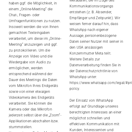
Metadaten, die im Zuge des
haben ggf. die Möglichkeit, in
Kommunikationsvorgangs
einem „Online-Meeting“ die
entstehen (z. B. Absender,
Chat-, Fragen- oder
Empfänger und Zeitpunkt). Wir
Umfragenfunktionen zu nutzen.
weisen ferner darauf hin, dass
Insoweit werden die von Ihnen
WhatsApp nach eigener
gemachten Texteingaben
Aussage, personenbezogene
verarbeitet, um diese im „Online-
Daten seiner Nutzer mit seiner in
Meeting“ anzuzeigen und ggf.
den USA ansässigen
zu protokollieren. Um die
Konzernmutter Meta teilt.
Anzeige von Video und die
Weitere Details zur
Wiedergabe von Audio zu
Datenverarbeitung finden Sie in
ermöglichen, werden
der Datenschutzrichtlinie von
entsprechend während der
WhatsApp unter:
Dauer des Meetings die Daten
https://www.whatsapp.com/legal/#pri
vom Mikrofon Ihres Endgeräts
policy
.
sowie von einer etwaigen
Videokamera des Endgeräts
Der Einsatz von WhatsApp
verarbeitet. Sie können die
erfolgt auf Grundlage unseres
Kamera oder das Mikrofon
berechtigten Interesses an einer
jederzeit selbst über die „Zoom“-
möglichst schnellen und
Applikationen abschalten bzw.
effektiven Kommunikation mit
stummstellen.
Kunden, Interessenten und