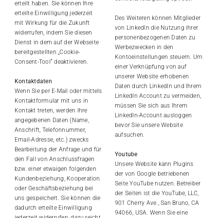
erteilt haben. Sie können Ihre
erteilte Einwilligung jederzeit
Des Weiteren können Mitglieder
mit Wirkung für die Zukunft
von LinkedIn die Nutzung ihrer
widerrufen, indem Sie diesen
personenbezogenen Daten zu
Dienst in dem auf der Webseite
Werbezwecken in den
bereitgestellten „Cookie-
Kontoeinstellungen steuern. Um
Consent-Tool“ deaktivieren.
einer Verknüpfung von auf
unserer Website erhobenen
Kontaktdaten
Daten durch LinkedIn und Ihrem
Wenn Sie per E-Mail oder mittels
LinkedIn Account zu vermeiden,
Kontaktformular mit uns in
müssen Sie sich aus Ihrem
Kontakt treten, werden Ihre
LinkedIn-Account ausloggen
angegebenen Daten (Name,
bevor Sie unsere Website
Anschrift, Telefonnummer,
aufsuchen.
Email-Adresse, etc.) zwecks
Bearbeitung der Anfrage und für
Youtube
den Fall von Anschlussfragen
Unsere Website kann Plugins
bzw. einer etwaigen folgenden
der von Google betriebenen
Kundenbeziehung, Kooperation
Seite YouTube nutzen. Betreiber
oder Geschäftsbeziehung bei
der Seiten ist die YouTube, LLC,
uns gespeichert. Sie können die
901 Cherry Ave., San Bruno, CA
dadurch erteilte Einwilligung
94066, USA. Wenn Sie eine
jederzeit widerrufen, dazu reicht