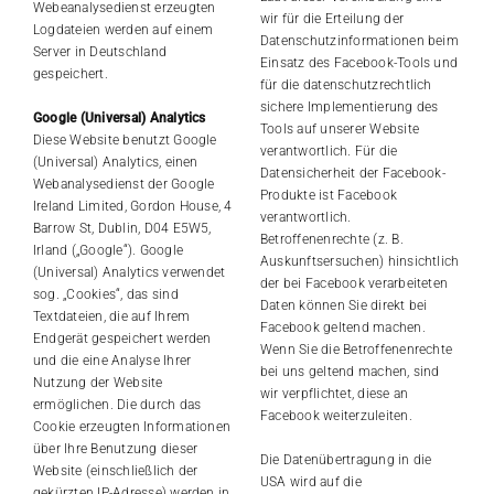
Webeanalysedienst erzeugten
wir für die Erteilung der
Logdateien werden auf einem
Datenschutzinformationen beim
Server in Deutschland
Einsatz des Facebook-Tools und
gespeichert.
für die datenschutzrechtlich
sichere Implementierung des
Google (Universal) Analytics
Tools auf unserer Website
Diese Website benutzt Google
verantwortlich. Für die
(Universal) Analytics, einen
Datensicherheit der Facebook-
Webanalysedienst der Google
Produkte ist Facebook
Ireland Limited, Gordon House, 4
verantwortlich.
Barrow St, Dublin, D04 E5W5,
Betroffenenrechte (z. B.
Irland („Google“). Google
Auskunftsersuchen) hinsichtlich
(Universal) Analytics verwendet
der bei Facebook verarbeiteten
sog. „Cookies“, das sind
Daten können Sie direkt bei
Textdateien, die auf Ihrem
Facebook geltend machen.
Endgerät gespeichert werden
Wenn Sie die Betroffenenrechte
und die eine Analyse Ihrer
bei uns geltend machen, sind
Nutzung der Website
wir verpflichtet, diese an
ermöglichen. Die durch das
Facebook weiterzuleiten.
Cookie erzeugten Informationen
über Ihre Benutzung dieser
Die Datenübertragung in die
Website (einschließlich der
USA wird auf die
gekürzten IP-Adresse) werden in