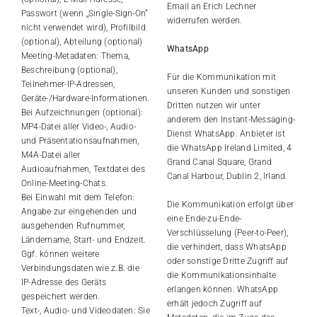
Email an Erich Lechner
Passwort (wenn „Single-Sign-On“
widerrufen werden.
nicht verwendet wird), Profilbild
(optional), Abteilung (optional)
WhatsApp
Meeting-Metadaten: Thema,
Beschreibung (optional),
Für die Kommunikation mit
Teilnehmer-IP-Adressen,
unseren Kunden und sonstigen
Geräte-/Hardware-Informationen.
Dritten nutzen wir unter
Bei Aufzeichnungen (optional):
anderem den Instant-Messaging-
MP4-Datei aller Video-, Audio-
Dienst WhatsApp. Anbieter ist
und Präsentationsaufnahmen,
die WhatsApp Ireland Limited, 4
M4A-Datei aller
Grand Canal Square, Grand
Audioaufnahmen, Textdatei des
Canal Harbour, Dublin 2, Irland.
Online-Meeting-Chats.
Bei Einwahl mit dem Telefon:
Die Kommunikation erfolgt über
Angabe zur eingehenden und
eine Ende-zu-Ende-
ausgehenden Rufnummer,
Verschlüsselung (Peer-to-Peer),
Ländername, Start- und Endzeit.
die verhindert, dass WhatsApp
Ggf. können weitere
oder sonstige Dritte Zugriff auf
Verbindungsdaten wie z.B. die
die Kommunikationsinhalte
IP-Adresse des Geräts
erlangen können. WhatsApp
gespeichert werden.
erhält jedoch Zugriff auf
Text-, Audio- und Videodaten: Sie