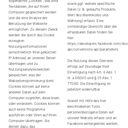
sogenannte „Cookies“, das sind
sowie ggf. weitere spezifische
Textdateien, die auf Ihrem
Daten (z. B. gekaufte Produkte,
Computer gespeichert werden
Wert des Warenkorbs und
und die eine Analyse der
Währung) erfasst. Eine
Benutzung der Webseite
vollständige Übersicht über die
ermöglichen. Zu diesem Zweck
erfassbaren Daten finden Sie
werden die durch das Cookie
hier:
erzeugten
https://developers.facebook.com/doc
Nutzungsinformationen
api/conversions-api/parameters
.
(einschließlich Ihrer gekürzten
IP-Adresse) an unseren Server
Die Nutzung dieses Dienstes
übertragen und zu
erfolgt auf Grundlage Ihrer
Nutzungsanalysezwecken
Einwilligung nach Art. 6 Abs. 1
gespeichert, was der
lit. a DSGVO und § 25 Abs. 1
Webseitenoptimierung dient.
TTDSG. Die Einwilligung ist
Cookies können auf keine
jederzeit widerrufbar.
anderen Daten auf dem
Computer zugreifen, diese lesen
Soweit mit Hilfe des hier
oder verändern. Cookies können
beschriebenen Tools
auch keine Programme
personenbezogene Daten auf
ausführen oder Viren auf Ihren
unserer Website erfasst und an
Computer übertragen. Sie
Facebook weitergeleitet werden,
dienen dazu, das