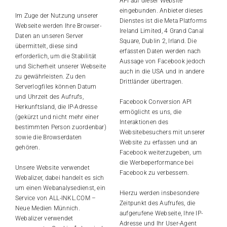
API auf dieser Website
eingebunden. Anbieter dieses
Im Zuge der Nutzung unserer
Dienstes ist die Meta Platforms
Webseite werden Ihre Browser-
Ireland Limited, 4 Grand Canal
Daten an unseren Server
Square, Dublin 2, Irland. Die
übermittelt, diese sind
erfassten Daten werden nach
erforderlich, um die Stabilität
Aussage von Facebook jedoch
und Sicherheit unserer Webseite
auch in die USA und in andere
zu gewährleisten. Zu den
Drittländer übertragen.
Serverlogfiles können Datum
und Uhrzeit des Aufrufs,
Facebook Conversion API
Herkunftsland, die IP-Adresse
ermöglicht es uns, die
(gekürzt und nicht mehr einer
Interaktionen des
bestimmten Person zuordenbar)
Websitebesuchers mit unserer
sowie die Browserdaten
Website zu erfassen und an
gehören.
Facebook weiterzugeben, um
die Werbeperformance bei
Unsere Website verwendet
Facebook zu verbessern.
Webalizer, dabei handelt es sich
um einen Webanalysedienst, ein
Hierzu werden insbesondere
Service von ALL-INKL.COM –
Zeitpunkt des Aufrufes, die
Neue Medien Münnich.
aufgerufene Webseite, Ihre IP-
Webalizer verwendet
Adresse und Ihr User-Agent