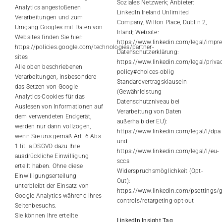
Soziales Netzwerk; Anbieter:
Analytics angestoßenen
LinkedIn Ireland Unlimited
Verarbeitungen und zum
Company, Wilton Place, Dublin 2,
Umgang Googles mit Daten von
Irland; Website:
Websites finden Sie hier:
https://www.linkedin.com/legal/imp
https://policies.google.com/technologies/partner-
Datenschutzerklärung:
sites
https://www.linkedin.com/legal/privac
Alle oben beschriebenen
policy#choices-oblig
Verarbeitungen, insbesondere
Standardvertragsklauseln
das Setzen von Google
(Gewährleistung
Analytics-Cookies für das
Datenschutzniveau bei
Auslesen von Informationen auf
Verarbeitung von Daten
dem verwendeten Endgerät,
außerhalb der EU):
werden nur dann vollzogen,
https://www.linkedin.com/legal/l/dpa
wenn Sie uns gemäß Art. 6 Abs.
und
1 lit. a DSGVO dazu Ihre
https://www.linkedin.com/legal/l/eu-
ausdrückliche Einwilligung
sccs
erteilt haben. Ohne diese
Widerspruchsmöglichkeit (Opt-
Einwilligungserteilung
Out):
unterbleibt der Einsatz von
https://www.linkedin.com/psettings/g
Google Analytics während Ihres
controls/retargeting-opt-out
Seitenbesuchs.
Sie können Ihre erteilte
LinkedIn Insight Tag