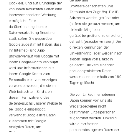
Geräte- und
Cookie-ID und auf Grundlage der
Browsereigenschaften und
von Ihnen besuchten Seiten eine
Zeitpunkt des Zugriffs). Die IP-
interessensbasierte Werbung
Adressen werden gekürzt oder
ermöglicht. Eine
(sofern sie genutzt werden, um
darüberhinausgehende
LinkedIn-Mitglieder
Datenverarbeitung findet nur
geräteübergreifend zu erreichen)
statt, sofern Sie gegenüber
gehasht (pseudonymisiert). Die
Google zugestimmt haben, dass
direkten Kennungen der
Ihr Internet– und App-
LinkedIn-Mitglieder werden nach
Browserverlauf von Google mit
sieben Tagen von LinkedIn
ihrem Google-Konto verknüpft
gelöscht. Die verbleibenden
wird und Informationen aus
pseudonymisierten Daten
ihrem Google-Konto zum
werden dann innerhalb von 180
Personalisieren von Anzeigen
Tagen gelöscht.
verwendet werden, die sie im
Web betrachten. Sind sie in
Die von LinkedIn erhobenen
diesem Fall während des
Daten können von uns als
Seitenbesuchs unserer Webseite
Websitebetreiber nicht
bei Google eingeloggt,
bestimmten Einzelpersonen
verwendet Google Ihre Daten
zugeordnet werden. LinkedIn
zusammen mit Google
wird die erfassten
Analytics-Daten, um
personenbezogenen Daten der