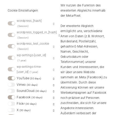
Wir nutzen die Funktion des
Cookie Einstellungen
erweiterten Abgleichs innerhalb
der Meta-Pixel.
wordpress_[hash]
Der erweiterte Abgleich
Session
ermöglicht uns, verschiedene
wordpress_logged_in_[hash]
Arten von Daten (z.B. Wohnort,
Session
Bundesland, Postleitzahl,
wordpress_test_cookie
gehashte E-Mail-Adressen,
Session
Namen, Geschlecht,
wp-settings-[user_id]
Geburtsdatum oder
1 year
Telefonnummer) unserer
wp-settings-time-
Kunden und Interessenten, die
[user_id]
wir über unsere Website
1 year
sammeln an Meta (Facebook) zu
YouTube
30 days
übermitteln. Durch diese
Vimeo
30 days
Aktivierung können wir unsere
SoundCloud
30 days
Werbekampagnen auf Facebook
Facebook
noch präziser auf Personen
30 days
zuschneiden, die sich für unsere
Flickr
30 days
Angebote interessieren.
X
30 days
Außerdem verbessert der