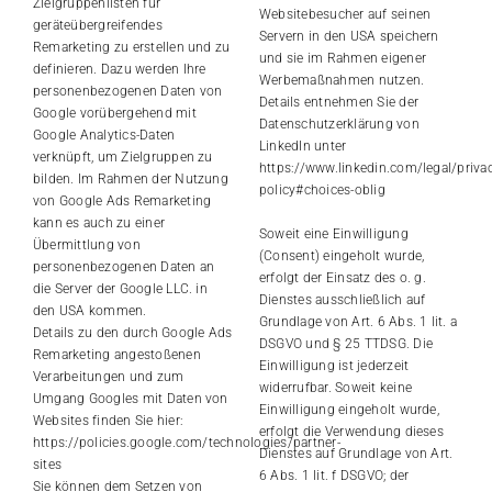
Zielgruppenlisten für
Websitebesucher auf seinen
geräteübergreifendes
Servern in den USA speichern
Remarketing zu erstellen und zu
und sie im Rahmen eigener
definieren. Dazu werden Ihre
Werbemaßnahmen nutzen.
personenbezogenen Daten von
Details entnehmen Sie der
Google vorübergehend mit
Datenschutzerklärung von
Google Analytics-Daten
LinkedIn unter
verknüpft, um Zielgruppen zu
https://www.linkedin.com/legal/privac
bilden. Im Rahmen der Nutzung
policy#choices-oblig
von Google Ads Remarketing
kann es auch zu einer
Soweit eine Einwilligung
Übermittlung von
(Consent) eingeholt wurde,
personenbezogenen Daten an
erfolgt der Einsatz des o. g.
die Server der Google LLC. in
Dienstes ausschließlich auf
den USA kommen.
Grundlage von Art. 6 Abs. 1 lit. a
Details zu den durch Google Ads
DSGVO und § 25 TTDSG. Die
Remarketing angestoßenen
Einwilligung ist jederzeit
Verarbeitungen und zum
widerrufbar. Soweit keine
Umgang Googles mit Daten von
Einwilligung eingeholt wurde,
Websites finden Sie hier:
erfolgt die Verwendung dieses
https://policies.google.com/technologies/partner-
Dienstes auf Grundlage von Art.
sites
6 Abs. 1 lit. f DSGVO; der
Sie können dem Setzen von