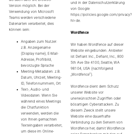
und in der Datenschutzerklärung
Version möglich. Bei der
von Google:
Verwendung von Microsoft
https://policies.google.com/privacy?
Teams werden verschiedene
hl=de
.
Datenarten verarbeitet, dies
können sein:
Wordfence
Angaben zum Nutzer:
Wir haben Wordfence auf dieser
z.B. Anzeigename
Website eingebunden. Anbieter
(Display name), E-Mail-
ist Defiant Inc., Defiant, Inc., 800
Adresse, Profilbild,
5th Ave Ste 4100, Seattle, WA
bevorzugte Sprache
98104, USA (nachfolgend
Meeting-Metadaten: z.B.
„Wordfence“).
Datum, Uhrzeit, Meeting-
ID, Telefonnummern, Ort
Wordfence dient dem Schutz
Text-, Audio- und
unserer Website vor
Videodaten: Wenn Sie
unerwünschten Zugriffen oder
während eines Meetings
bösartigen Cyberattacken. Zu
die Chatfunktion
diesem Zweck stellt unsere
verwenden, werden die
Website eine dauerhafte
von Ihnen gemachten
Verbindung zu den Servern von
Texteingaben verarbeitet,
Wordfence her, damit Wordfence
um diese im Online-