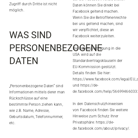
Zugriff durch Dritte ist nicht
Daten können Sie direkt bei
möglich.
Facebook geltend machen.
Wenn Sie die Betroffenenrechte
bei uns geltend machen, sind
wir verpflichtet, diese an
WAS SIND
Facebook weiterzuleiten.
PERSONENBEZOGENE
Die Datenübertragung in die
USA wird auf die
DATEN
Standardvertragsklauseln der
EU-Kommission gestützt.
Details finden Sie hier:
https://www.facebook.com/legal/EU_
und
https://de-
„Personenbezogene Daten“ sind
de.facebook.com/help/5669946603
Informationen mittels derer man
Rückschlüsse auf eine
In den Datenschutzhinweisen
bestimmte Person ziehen kann,
von Facebook finden Sie weitere
wie z.B. Name, Adresse,
Hinweise zum Schutz Ihrer
Geburtsdatum, Telefonnummer,
Privatsphäre:
https://de-
etc.
de.facebook.com/about/privacy/
.