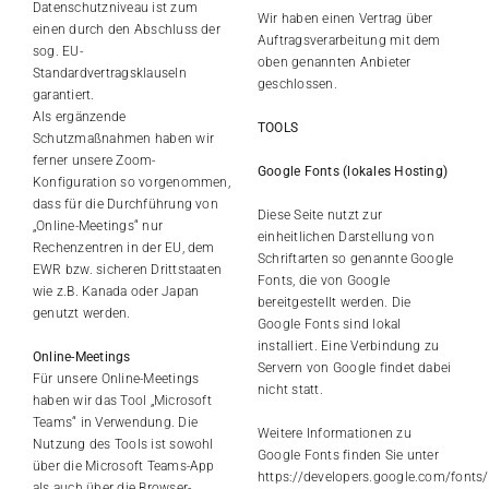
Datenschutzniveau ist zum
Wir haben einen Vertrag über
einen durch den Abschluss der
Auftragsverarbeitung mit dem
sog. EU-
oben genannten Anbieter
Standardvertragsklauseln
geschlossen.
garantiert.
Als ergänzende
TOOLS
Schutzmaßnahmen haben wir
ferner unsere Zoom-
Google Fonts (lokales Hosting)
Konfiguration so vorgenommen,
dass für die Durchführung von
Diese Seite nutzt zur
„Online-Meetings“ nur
einheitlichen Darstellung von
Rechenzentren in der EU, dem
Schriftarten so genannte Google
EWR bzw. sicheren Drittstaaten
Fonts, die von Google
wie z.B. Kanada oder Japan
bereitgestellt werden. Die
genutzt werden.
Google Fonts sind lokal
installiert. Eine Verbindung zu
Online-Meetings
Servern von Google findet dabei
Für unsere Online-Meetings
nicht statt.
haben wir das Tool „Microsoft
Teams“ in Verwendung. Die
Weitere Informationen zu
Nutzung des Tools ist sowohl
Google Fonts finden Sie unter
über die Microsoft Teams-App
https://developers.google.com/fonts/
als auch über die Browser-