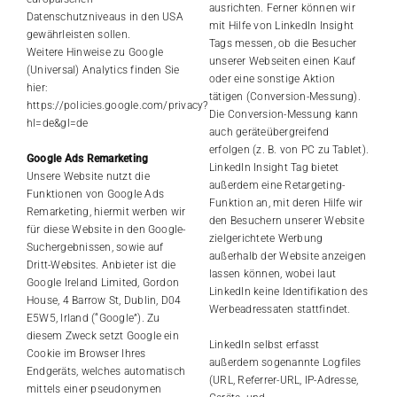
ausrichten. Ferner können wir
Datenschutzniveaus in den USA
mit Hilfe von LinkedIn Insight
gewährleisten sollen.
Tags messen, ob die Besucher
Weitere Hinweise zu Google
unserer Webseiten einen Kauf
(Universal) Analytics finden Sie
oder eine sonstige Aktion
hier:
tätigen (Conversion-Messung).
https://policies.google.com/privacy?
Die Conversion-Messung kann
hl=de&gl=de
auch geräteübergreifend
erfolgen (z. B. von PC zu Tablet).
Google Ads Remarketing
LinkedIn Insight Tag bietet
Unsere Website nutzt die
außerdem eine Retargeting-
Funktionen von Google Ads
Funktion an, mit deren Hilfe wir
Remarketing, hiermit werben wir
den Besuchern unserer Website
für diese Website in den Google-
zielgerichtete Werbung
Suchergebnissen, sowie auf
außerhalb der Website anzeigen
Dritt-Websites. Anbieter ist die
lassen können, wobei laut
Google Ireland Limited, Gordon
LinkedIn keine Identifikation des
House, 4 Barrow St, Dublin, D04
Werbeadressaten stattfindet.
E5W5, Irland (“Google”). Zu
diesem Zweck setzt Google ein
LinkedIn selbst erfasst
Cookie im Browser Ihres
außerdem sogenannte Logfiles
Endgeräts, welches automatisch
(URL, Referrer-URL, IP-Adresse,
mittels einer pseudonymen