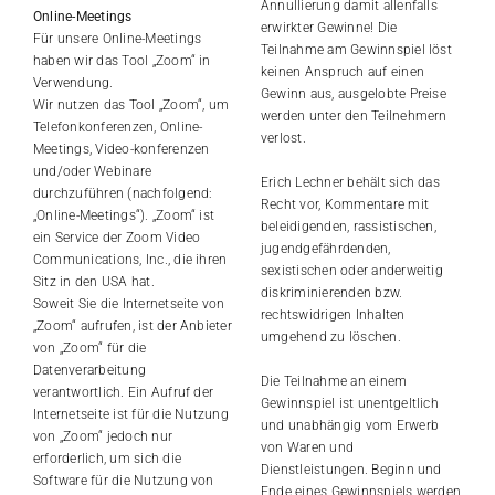
Annullierung damit allenfalls
Online-Meetings
erwirkter Gewinne! Die
Für unsere Online-Meetings
Teilnahme am Gewinnspiel löst
haben wir das Tool „Zoom“ in
keinen Anspruch auf einen
Verwendung.
Gewinn aus, ausgelobte Preise
Wir nutzen das Tool „Zoom“, um
werden unter den Teilnehmern
Telefonkonferenzen, Online-
verlost.
Meetings, Video-konferenzen
und/oder Webinare
Erich Lechner behält sich das
durchzuführen (nachfolgend:
Recht vor, Kommentare mit
„Online-Meetings“). „Zoom“ ist
beleidigenden, rassistischen,
ein Service der Zoom Video
jugendgefährdenden,
Communications, Inc., die ihren
sexistischen oder anderweitig
Sitz in den USA hat.
diskriminierenden bzw.
Soweit Sie die Internetseite von
rechtswidrigen Inhalten
„Zoom“ aufrufen, ist der Anbieter
umgehend zu löschen.
von „Zoom“ für die
Datenverarbeitung
Die Teilnahme an einem
verantwortlich. Ein Aufruf der
Gewinnspiel ist unentgeltlich
Internetseite ist für die Nutzung
und unabhängig vom Erwerb
von „Zoom“ jedoch nur
von Waren und
erforderlich, um sich die
Dienstleistungen. Beginn und
Software für die Nutzung von
Ende eines Gewinnspiels werden