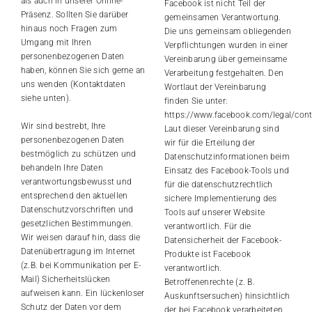
als auch in unserer Online-
Facebook ist nicht Teil der
Präsenz. Sollten Sie darüber
gemeinsamen Verantwortung.
hinaus noch Fragen zum
Die uns gemeinsam obliegenden
Umgang mit Ihren
Verpflichtungen wurden in einer
personenbezogenen Daten
Vereinbarung über gemeinsame
haben, können Sie sich gerne an
Verarbeitung festgehalten. Den
uns wenden (Kontaktdaten
Wortlaut der Vereinbarung
siehe unten).
finden Sie unter:
https://www.facebook.com/legal/con
Wir sind bestrebt, Ihre
Laut dieser Vereinbarung sind
personenbezogenen Daten
wir für die Erteilung der
bestmöglich zu schützen und
Datenschutzinformationen beim
behandeln Ihre Daten
Einsatz des Facebook-Tools und
verantwortungsbewusst und
für die datenschutzrechtlich
entsprechend den aktuellen
sichere Implementierung des
Datenschutzvorschriften und
Tools auf unserer Website
gesetzlichen Bestimmungen.
verantwortlich. Für die
Wir weisen darauf hin, dass die
Datensicherheit der Facebook-
Datenübertragung im Internet
Produkte ist Facebook
(z.B. bei Kommunikation per E-
verantwortlich.
Mail) Sicherheitslücken
Betroffenenrechte (z. B.
aufweisen kann. Ein lückenloser
Auskunftsersuchen) hinsichtlich
Schutz der Daten vor dem
der bei Facebook verarbeiteten