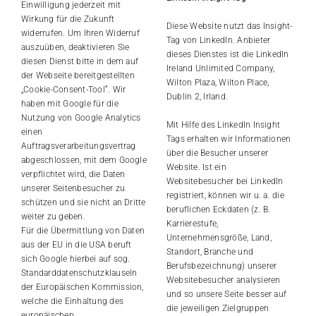
Einwilligung jederzeit mit
Wirkung für die Zukunft
Diese Website nutzt das Insight-
widerrufen. Um Ihren Widerruf
Tag von LinkedIn. Anbieter
auszuüben, deaktivieren Sie
dieses Dienstes ist die LinkedIn
diesen Dienst bitte in dem auf
Ireland Unlimited Company,
der Webseite bereitgestellten
Wilton Plaza, Wilton Place,
„Cookie-Consent-Tool“. Wir
Dublin 2, Irland.
haben mit Google für die
Nutzung von Google Analytics
Mit Hilfe des LinkedIn Insight
einen
Tags erhalten wir Informationen
Auftragsverarbeitungsvertrag
über die Besucher unserer
abgeschlossen, mit dem Google
Website. Ist ein
verpflichtet wird, die Daten
Websitebesucher bei LinkedIn
unserer Seitenbesucher zu
registriert, können wir u. a. die
schützen und sie nicht an Dritte
beruflichen Eckdaten (z. B.
weiter zu geben.
Karrierestufe,
Für die Übermittlung von Daten
Unternehmensgröße, Land,
aus der EU in die USA beruft
Standort, Branche und
sich Google hierbei auf sog.
Berufsbezeichnung) unserer
Standarddatenschutzklauseln
Websitebesucher analysieren
der Europäischen Kommission,
und so unsere Seite besser auf
welche die Einhaltung des
die jeweiligen Zielgruppen
europäischen