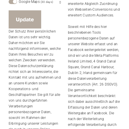
Google Maps
30 days
erweiterte Abgleich Zuordnung
von Webseiten-Conversions und
erweitert Custom Audiences.
Update
Soweit mit Hilfe des hier
Der Schutz Ihrer persönlichen
beschriebenen Tools
Daten ist uns sehr wichtig.
personenbezogene Daten auf
Daher möchten wir Sie
unserer Website erfasst und an
nachfolgend informieren, welche
Facebook weitergeleitet werden,
Daten Ihres Besuches wir zu
sind wir und die Meta Platforms
welchen Zwecken verwenden.
Ireland Limited, 4 Grand Canal
Diese Datenschutzerklärung
Square, Grand Canal Harbour,
richtet sich an Interessierte, die
Dublin 2, Irland gemeinsam für
Kontakt mit uns aufnehmen und
diese Datenverarbeitung
an unsere Kunden sowie
verantwortlich (Art. 26 DSGVO).
Kooperations- und
Die gemeinsame
Geschäftspartner. Sie gilt für alle
Verantwortlichkeit beschränkt
von uns durchgeführten
sich dabei ausschließlich auf die
Verarbeitungen
Erfassung der Daten und deren
personenbezogener Daten,
Weitergabe an Facebook. Die
sowohl im Rahmen der
nach der Weiterleitung
Erbringung unserer Leistungen
erfolgende Verarbeitung durch