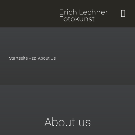
Skip
to
content
Startseite
»
zz_About Us
About us