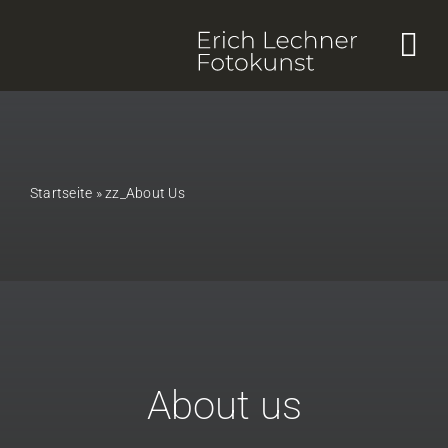
Skip
to
content
Startseite
»
zz_About Us
About us